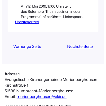
Am 12. Mai 2019, 17.00 Uhr stellt
das Solamore -Trio mit seinem neuen
Programm fünf berühmte Liebespaare
Uncategorized
aus fünf verschiedenen Jahrhunderten
musikalisch, szenisch und erzählerisch
dar. Eingebettet in die Denkweisen der
Zeit, tauchen die Musiker in das Leben
und die Persönlichkeiten der
Vorherige Seite
Nächste Seite
Liebenden. Angereichert mit Humor,
Tiefsinn und Esprit erwartet den
Zuschauer-hörer eine brillante
Unterhaltung auf…
Adresse
Evangelische Kirchengemeinde Marienberghausen
Kirchstraße 1
51588 Nümbrecht-Marienberghausen
Email:
marienberghausen@ekir.de