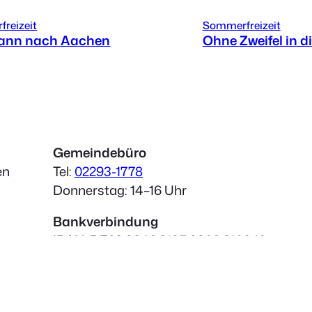
reizeit
Sommerfreizeit
Mann nach Aachen
Ohne Zweifel in di
Gemeindebüro
en
Tel:
02293-1778
Donnerstag: 14–16 Uhr
Bankverbindung
IBAN: DE23 3846 2135 0300 3100 10
BIC: GENODEDWIL
Volksbank Oberberg eG