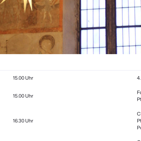
15.00 Uhr
4
F
15.00 Uhr
P
C
16.30 Uhr
P
P