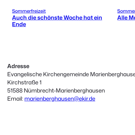
Sommerfreizeit
Sommerf
Auch die schönste Woche hat ein
Alle 
Ende
Adresse
Evangelische Kirchengemeinde Marienberghaus
Kirchstraße 1
51588 Nümbrecht-Marienberghausen
Email:
marienberghausen@ekir.de
Körperschaft des öffentlichen Rechts
Vertreten durch das Presbyterium