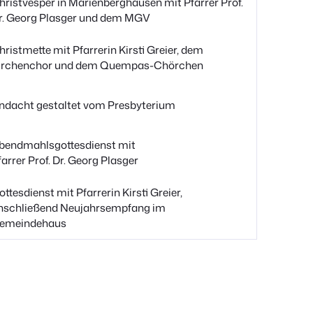
hristvesper in Marienberghausen mit Pfarrer Prof.
r. Georg Plasger und dem MGV
hristmette mit Pfarrerin Kirsti Greier, dem
irchenchor und dem Quempas-Chörchen
ndacht gestaltet vom Presbyterium
bendmahlsgottesdienst mit
farrer Prof. Dr. Georg Plasger
ottesdienst mit Pfarrerin Kirsti Greier,
nschließend Neujahrsempfang im
emeindehaus