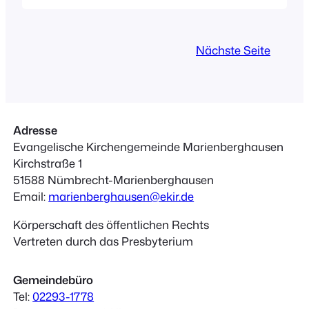
vor (eine Kostprobe könnt ihr unter
www.schmitzibiza.com/elke-
schlimbach anhören).Zum Konzert gibt
Nächste Seite
es, passend zum usseligen Wetter,
Glühwein und Punsch.Herzliche
Einladung also zu diesem akustisch-
kölschen Weihnachtsprogramm mit
Gitarrenmusik und Gesang! Der Eintritt
Adresse
zum…
Evangelische Kirchengemeinde Marienberghausen
Kirchstraße 1
51588 Nümbrecht-Marienberghausen
Email:
marienberghausen@ekir.de
Körperschaft des öffentlichen Rechts
Vertreten durch das Presbyterium
Gemeindebüro
Tel:
02293-1778