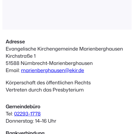
bezüglich Finanzen sowie die
Pfarrstellenverteilung und damit
einhergehende Kooperationen in
fernerer Zukunft. Wir laden euch
herzlich zu dieser Versammlung ein
und freuen uns über rege Beteiligung.
Adresse
Im Gebäude gilt die…
Evangelische Kirchengemeinde Marienberghausen
Kirchstraße 1
51588 Nümbrecht-Marienberghausen
Email:
marienberghausen@ekir.de
Körperschaft des öffentlichen Rechts
Vertreten durch das Presbyterium
Gemeindebüro
Tel:
02293-1778
Donnerstag: 14–16 Uhr
Bankverbindung