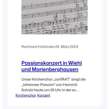
Reinhard Holländer
·
28. März 2024
Passionskonzert in Wiehl
und Marienberghausen
Unser Kirchenchor „conTAKT“ singt die
„Johannes-Passion“ von Heinrich
Schütz heute um 20 Uhr in der ev.
Kirchenchor
Kirche in Wiehl und an Karfreitag um 19
, 
Konzert
Uhr in der Bunten Kirche in
Marienberghausen.Der Eintritt ist frei,