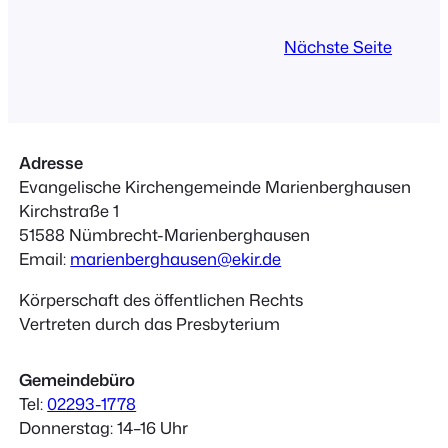
um eine Spende am Ausgang wird
gebeten. Heinrich SchützJohannes-
Nächste Seite
Passionund Orgelmusik von Bach und
Hindemith Ausführende:Alexander
Warnke, OrgelGiovanni da Silva,
EvangelistArndt Schumacher,…
Adresse
Evangelische Kirchengemeinde Marienberghausen
Kirchstraße 1
51588 Nümbrecht-Marienberghausen
Email:
marienberghausen@ekir.de
Körperschaft des öffentlichen Rechts
Vertreten durch das Presbyterium
Gemeindebüro
Tel:
02293-1778
Donnerstag: 14–16 Uhr