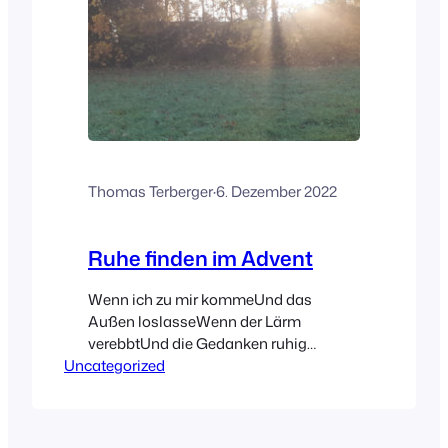
Thomas Terberger
·
6. Dezember 2022
Ruhe finden im Advent
Wenn ich zu mir kommeUnd das
Außen loslasseWenn der Lärm
verebbtUnd die Gedanken ruhig
Uncategorized
werdenWenn ich aus dem RedenIns
Hören kommeAus dem TunIns
SeinWenn ich mich stelleUnd nicht
länger fürchteDann erst kann GottZur