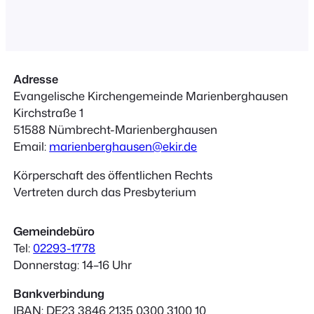
Welt kommenIn mirDurch michZu den
Menschen. Andrea Schwarz Wir laden
Dich ein auf einen Weg, auf dem wir
meditativ-betrachtend mit Bildern,
Texten,…
Adresse
Evangelische Kirchengemeinde Marienberghausen
Kirchstraße 1
51588 Nümbrecht-Marienberghausen
Email:
marienberghausen@ekir.de
Körperschaft des öffentlichen Rechts
Vertreten durch das Presbyterium
Gemeindebüro
Tel:
02293-1778
Donnerstag: 14–16 Uhr
Bankverbindung
IBAN: DE23 3846 2135 0300 3100 10