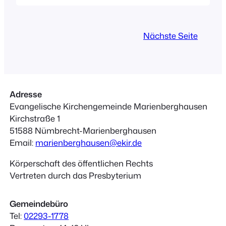
durch Beersen zurück zum
Ausgangspunkt. Unterwegs könnt ihr
an 13 Stationen verweilen, etwas lesen,
Nächste Seite
anschauen und über einen QR-Code
Musik unter anderem vom
Posaunenchor und vom Kirchenchor
hören…
Adresse
Evangelische Kirchengemeinde Marienberghausen
Kirchstraße 1
51588 Nümbrecht-Marienberghausen
Email:
marienberghausen@ekir.de
Körperschaft des öffentlichen Rechts
Vertreten durch das Presbyterium
Gemeindebüro
Tel:
02293-1778