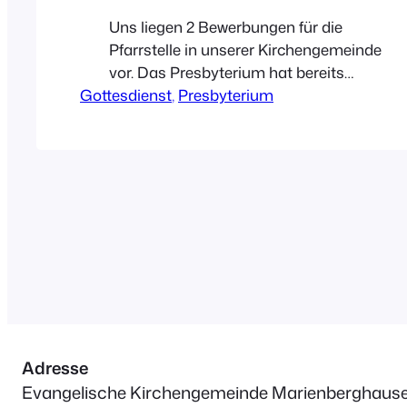
Uns liegen 2 Bewerbungen für die
Pfarrstelle in unserer Kirchengemeinde
vor. Das Presbyterium hat bereits
Gottesdienst
Gespräche mit den Bewerberinnen
, 
Presbyterium
geführt und beide zu einem
Vorstellungsgottesdienst eingeladen.
Die Gottesdienste finden am 30. Mai und
am 6. Juni jeweils um 10 Uhr statt. Wir
planen, Open-Air-Gottesdienste an der
Kirche in Marienberghausen
durchzuführen. Die Entscheidung für
Präsenzgottesdienste angesichts…
Adresse
Evangelische Kirchengemeinde Marienberghaus