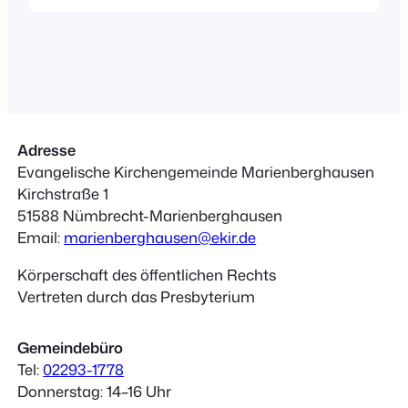
befreundete Musiker
zusammengebracht und führt mit
ihnen ein abwechslungsreiches
Programm von der Gregorianik bis zur
klassischen Moderne auf. Ein
Schwerpunkt liegt bei der Alten Musik
mit Stücken des 14. –…
Adresse
Evangelische Kirchengemeinde Marienberghausen
Kirchstraße 1
51588 Nümbrecht-Marienberghausen
Email:
marienberghausen@ekir.de
Körperschaft des öffentlichen Rechts
Vertreten durch das Presbyterium
Gemeindebüro
Tel:
02293-1778
Donnerstag: 14–16 Uhr