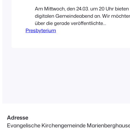
Am Mittwoch, den 24.03. um 20 Uhr bieten 
digitalen Gemeindeabend an. Wir möchte
über die gerade veröffentlichte
Presbyterium
Pfarrstellenausschreibung und das weiter
Vorgehen im Bewerbungsprozess sowie di
Planungen zu den Ostergottesdiensten
informieren. Im Anschluss besprechen wir
weitere Fragen, die ihr habt. Zum Gemein
treffen wir uns über die Videokonferenz-S
„Zoom“: https://uni-
siegen.zoom.us/j/92228383432?
pwd=Z3BPanBuWk5LVVF0SmJIMHdQb
Wenn…
Adresse
Evangelische Kirchengemeinde Marienberghaus