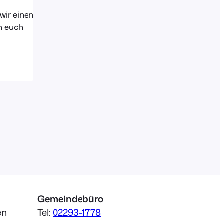
wir einen
n euch
e
e
 gerne
deabend
oftware
UNDUT09
Gemeindebüro
en
Tel:
02293-1778